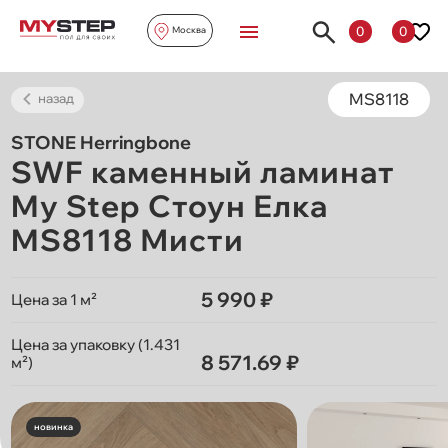
0
0
Москва
MS8118
назад
STONE Herringbone
SWF каменный ламинат
My Step Стоун Елка
MS8118 Мисти
5 990 ₽
Цена за 1 м²
Цена за упаковку (1.431
8 571.69 ₽
м²)
новинка