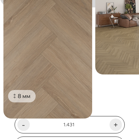
8 мм
-
+