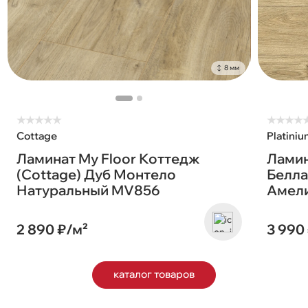
8 мм
★
★
★
★
★
★
★
★
★
Cottage
Platiniu
Ламинат My Floor Коттедж
Ламин
(Cottage) Дуб Монтело
Белла 
Натуральный MV856
Амел
2 890 ₽/м²
3 990
каталог товаров