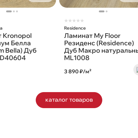
★
★
★
★
★
la
Residence
 Kronopol
Ламинат My Floor
иум Белла
Резиденс (Residence)
um Bella) Дуб
Дуб Макро натуральн
 D40604
ML1008
²
3 890 ₽/м²
каталог товаров