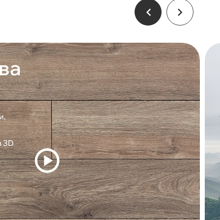
ва
и,
и 3D