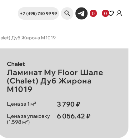
+7 (495) 740 99 99
0
0
halet) Дуб Жирона M1019
Chalet
Ламинат My Floor Шале
(Chalet) Дуб Жирона
M1019
3 790 ₽
Цена за 1 м²
6 056.42 ₽
Цена за упаковку
(1.598 м²)