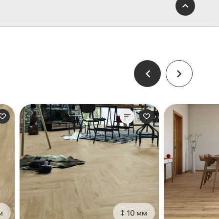
м
10 мм