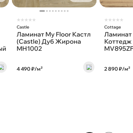
★
★
★
★
★
★
★
★
★
★
Castle
Cottage
Ламинат My Floor Кастл
Ламинат 
(Castle) Дуб Жирона
Коттедж 
ый
MH1002
MV895Z
4 490 ₽/м²
2 890 ₽/м²