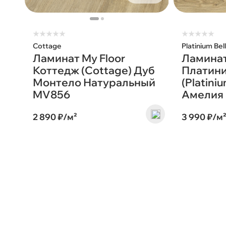
★
★
★
★
★
★
★
★
★
★
Cottage
Platinium Bel
Ламинат My Floor
Ламинат
Коттедж (Cottage) Дуб
Платин
Монтело Натуральный
(Platini
MV856
Амелия
2 890 ₽/м²
3 990 ₽/м