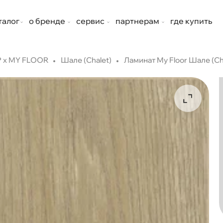
талог
о бренде
сервис
партнерам
где купить
 х MY FLOOR
Шале (Chalet)
Ламинат My Floor Шале (C