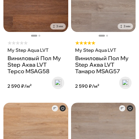
3 мм
3 мм
★
★
★
★
★
★★★★★
My Step Aqua LVT
My Step Aqua LVT
Виниловый Пол My
Виниловый Пол My
Step Аква LVT
Step Аква LVT
Терсо MSAG58
Танаро MSAG57
2 590 ₽/м²
2 590 ₽/м²