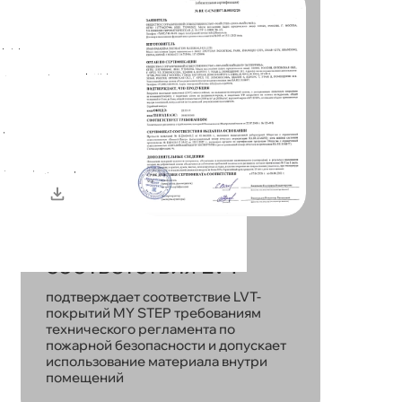
Сертификат
соответствия LVT
подтверждает соответствие LVT-
покрытий MY STEP требованиям
технического регламента по
пожарной безопасности и допускает
использование материала внутри
помещений