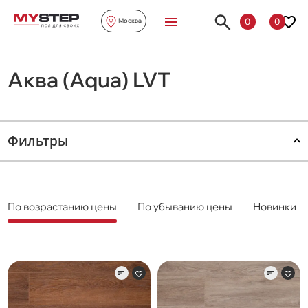
0
0
Москва
Аква (Aqua) LVT
Фильтры
По возрастанию цены
По убыванию цены
Новинки