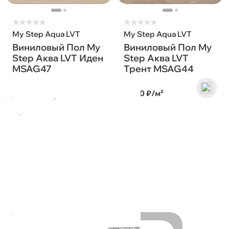
★
★
★
★
★
★
★
★
★
★
My Step Aqua LVT
My Step Aqua LVT
Виниловый Пол My
Виниловый Пол My
Step Аква LVT Иден
Step Аква LVT
MSAG47
Трент MSAG44
2 590 ₽/м²
2 590 ₽/м²
Сертификаты