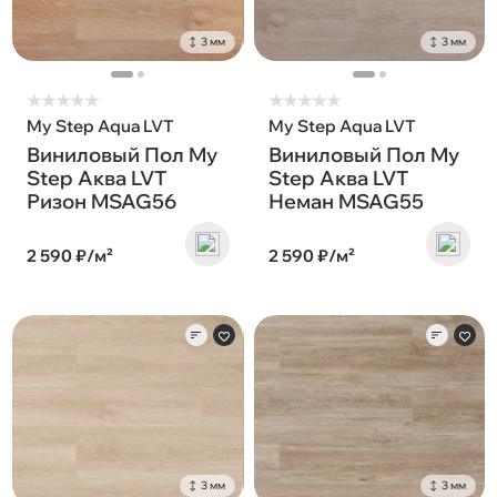
3 мм
3 мм
★
★
★
★
★
★
★
★
★
★
My Step Aqua LVT
My Step Aqua LVT
Виниловый Пол My
Виниловый Пол My
Step Аква LVT
Step Аква LVT
Ризон MSAG56
Неман MSAG55
2 590 ₽/м²
2 590 ₽/м²
3 мм
3 мм