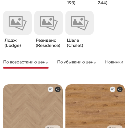
193)
244)
Лодж
Резиденс
Шале
(Lodge)
(Residence)
(Chalet)
По возрастанию цены
По убыванию цены
Новинки