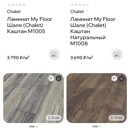
★
★
★
★
★
★
★
★
★
★
Chalet
Chalet
Ламинат My Floor
Ламинат My Floor
Шале (Chalet)
Шале (Chalet)
Каштан M1005
Каштан
Натуральный
M1008
3 790 ₽/м²
3 690 ₽/м²
12 мм
12 мм