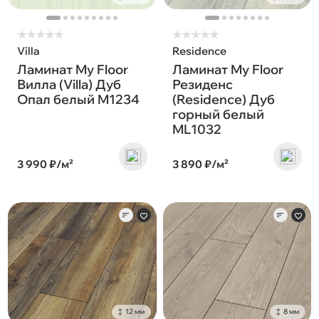
★
★
★
★
★
★
★
★
★
★
Villa
Residence
Ламинат My Floor
Ламинат My Floor
Вилла (Villa) Дуб
Резиденс
Опал белый M1234
(Residence) Дуб
горный белый
ML1032
3 990 ₽/м²
3 890 ₽/м²
12 мм
8 мм