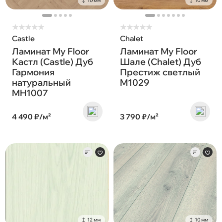
10 мм
10 мм
★
★
★
★
★
★
★
★
★
★
Castle
Chalet
Ламинат My Floor
Ламинат My Floor
Кастл (Castle) Дуб
Шале (Chalet) Дуб
Гармония
Престиж светлый
натуральный
M1029
MH1007
4 490 ₽/м²
3 790 ₽/м²
12 мм
10 мм