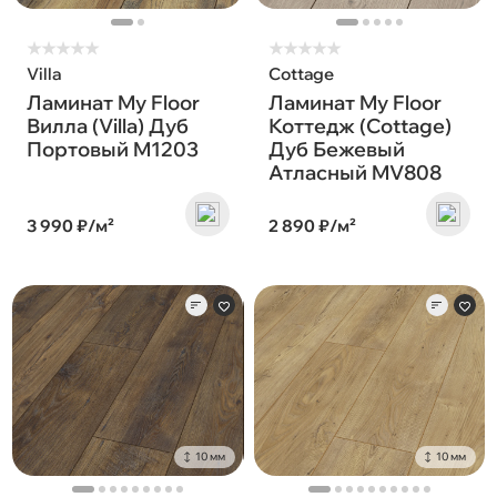
★
★
★
★
★
★
★
★
★
★
Villa
Cottage
Ламинат My Floor
Ламинат My Floor
Вилла (Villa) Дуб
Коттедж (Cottage)
Портовый M1203
Дуб Бежевый
Атласный MV808
3 990 ₽/м²
2 890 ₽/м²
10 мм
10 мм