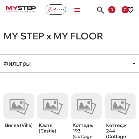
0
0
Москва
MY STEP х MY FLOOR
Фильтры
Вилла (Villa)
Кастл
Коттедж
Коттедж
(Castle)
193
244
(Cottage
(Cottage