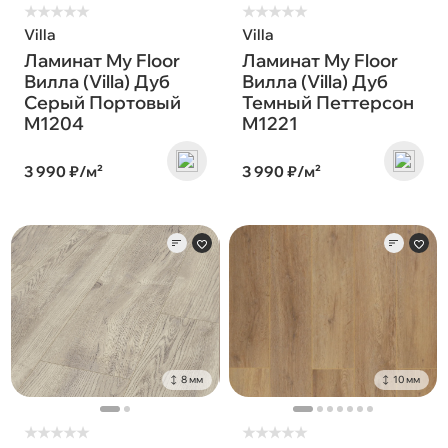
★
★
★
★
★
★
★
★
★
★
Villa
Villa
Ламинат My Floor
Ламинат My Floor
Вилла (Villa) Дуб
Вилла (Villa) Дуб
Серый Портовый
Темный Петтерсон
M1204
M1221
3 990 ₽/м²
3 990 ₽/м²
8 мм
10 мм
★
★
★
★
★
★
★
★
★
★