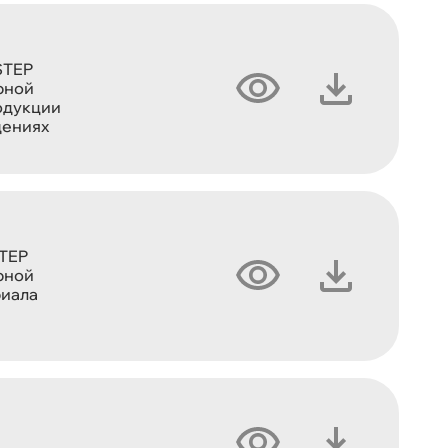
STEP
рной
одукции
щениях
STEP
рной
риала