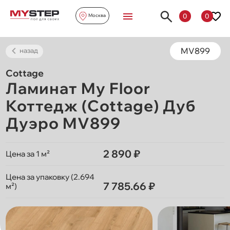
0
0
Москва
MV899
назад
Cottage
Ламинат My Floor
Коттедж (Cottage) Дуб
Дуэро MV899
2 890 ₽
Цена за 1 м²
Цена за упаковку (2.694
7 785.66 ₽
м²)