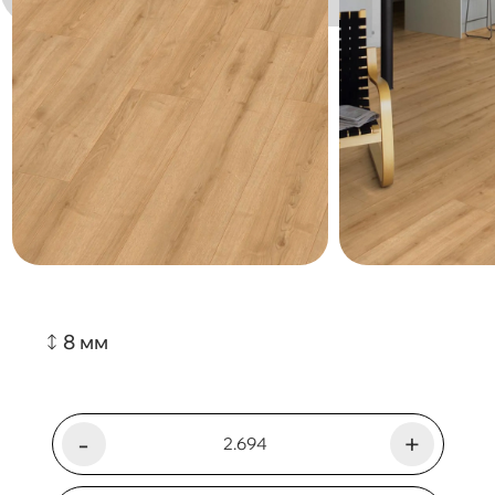
8 мм
-
+