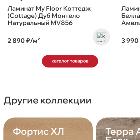
Ламинат My Floor Коттедж
Ламин
(Cottage) Дуб Монтело
Белла 
Натуральный MV856
Амел
2 890 ₽/м²
3 990
каталог товаров
Другие коллекции
Фортис ХЛ
Терра 