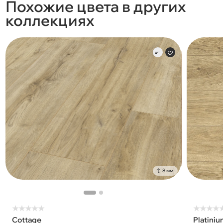
Похожие цвета в других
коллекциях
8 мм
★
★
★
★
★
★
★
★
★
Cottage
Platiniu