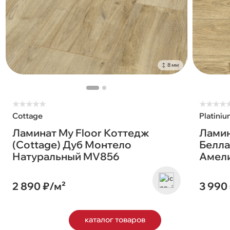
8 мм
★
★
★
★
★
★
★
★
★
Cottage
Platiniu
Ламинат My Floor Коттедж
Ламин
(Cottage) Дуб Монтело
Белла 
Натуральный MV856
Амел
2 890 ₽/м²
3 990
каталог товаров