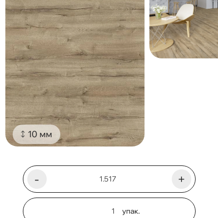
10 мм
-
+
упак.