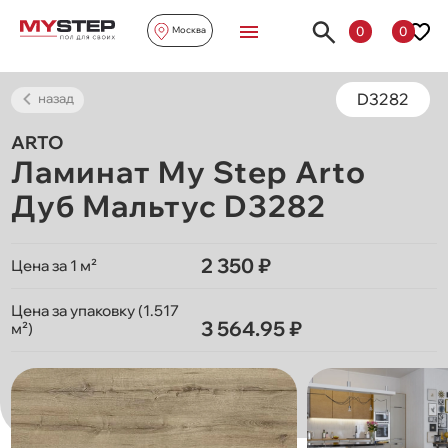
0
0
Москва
D3282
назад
ARTO
Ламинат My Step Arto
Дуб Мальтус D3282
2 350 ₽
Цена за 1 м²
Цена за упаковку (1.517
3 564.95 ₽
м²)