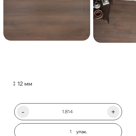
12 мм
-
+
упак.