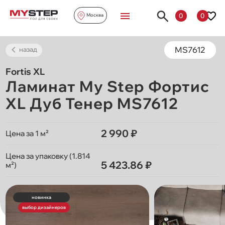
0
0
Москва
MS7612
назад
Fortis XL
Ламинат My Step Фортис
XL Дуб Тенер MS7612
2 990 ₽
Цена за 1 м²
Цена за упаковку (1.814
5 423.86 ₽
м²)
новинка
выбор дизайнеров