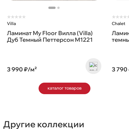
★
★
★
★
★
★
★
★
★
Villa
Chalet
Ламинат My Floor Вилла (Villa)
Ламин
Дуб Темный Петтерсон M1221
темны
3 990 ₽/м²
3 790
каталог товаров
Другие коллекции