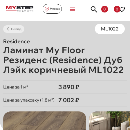
0
0
Москва
ML1022
назад
Residence
Ламинат My Floor
Резиденс (Residence) Дуб
Лэйк коричневый ML1022
3 890 ₽
Цена за 1 м²
7 002 ₽
Цена за упаковку (1.8 м²)