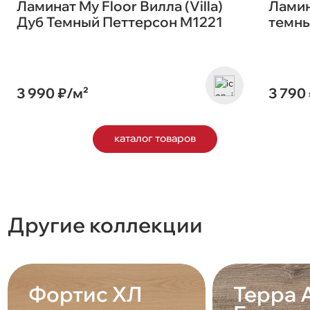
Ламинат My Floor Вилла (Villa)
Ламин
Дуб Темный Петтерсон M1221
темны
3 990 ₽/м²
3 790
каталог товаров
Другие коллекции
Фортис ХЛ
Терра 