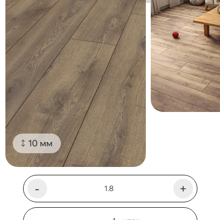
10 мм
-
+