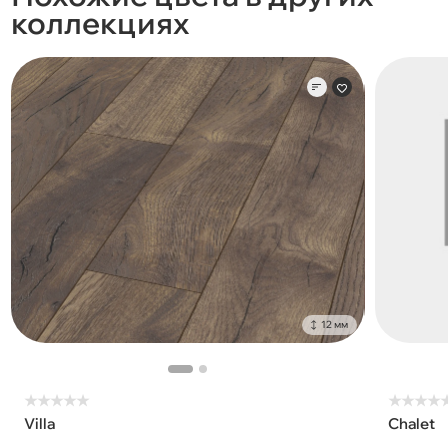
коллекциях
12 мм
★
★
★
★
★
★
★
★
★
Villa
Chalet