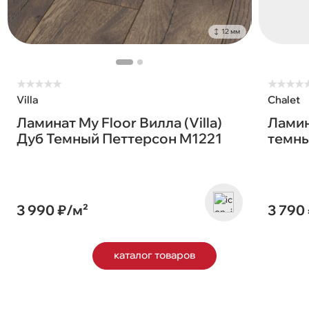
12 мм
★
★
★
★
★
★
★
★
★
Villa
Chalet
Ламинат My Floor Вилла (Villa)
Ламин
Дуб Темный Петтерсон M1221
темны
3 990 ₽/м²
3 790
каталог товаров