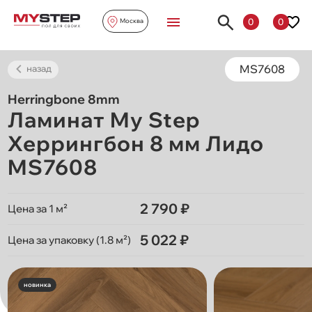
0
0
Москва
MS7608
назад
Herringbone 8mm
Ламинат My Step
Херрингбон 8 мм Лидо
MS7608
2 790 ₽
Цена за 1 м²
5 022 ₽
Цена за упаковку (1.8 м²)
новинка