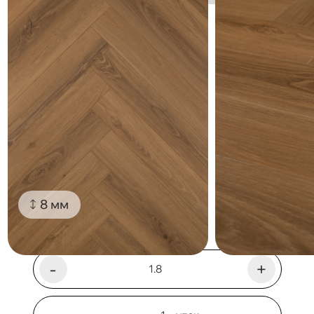
8 мм
-
+