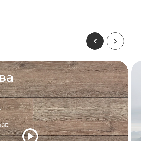
ва
и,
и 3D