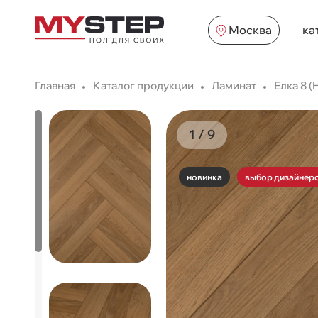
Москва
ка
Главная
Каталог продукции
Ламинат
Елка 8 (
1
/
9
новинка
выбор дизайнер