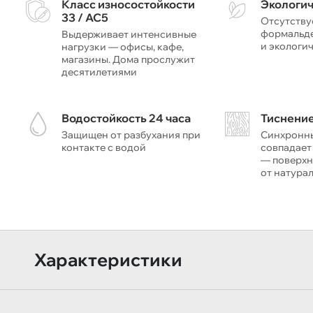
Класс износостойкости
Экологи
33 / AC5
Отсутству
формальде
Выдерживает интенсивные
и экологи
нагрузки — офисы, кафе,
магазины. Дома прослужит
десятилетиями
Водостойкость 24 часа
Тиснение
Защищен от разбухания при
Синхронн
контакте с водой
совпадает
— поверхн
от натура
Характеристики