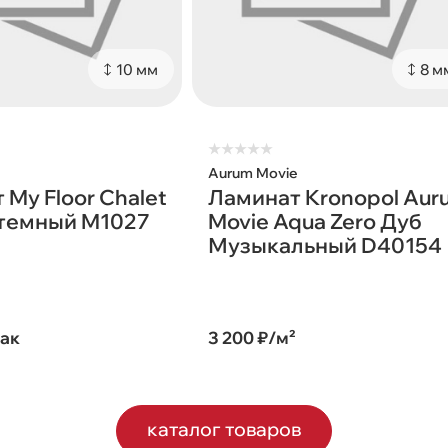
10 мм
8 м
★
★
★
★
★
Aurum Movie
 My Floor Chalet
Ламинат Kronopol Aur
 темный M1027
Movie Aqua Zero Дуб
Музыкальный D40154
пак
3 200 ₽/м²
каталог товаров