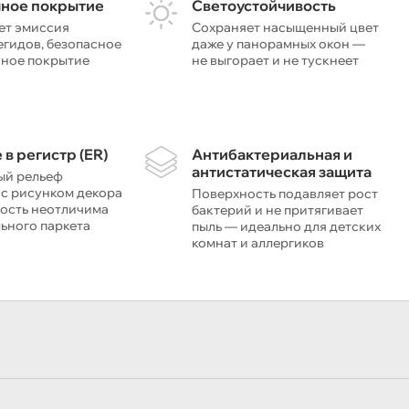
чное покрытие
Светоустойчивость
ет эмиссия
Сохраняет насыщенный цвет
гидов, безопасное
даже у панорамных окон —
чное покрытие
не выгорает и не тускнеет
 в регистр (ER)
Антибактериальная и
антистатическая защита
ый рельеф
 с рисунком декора
Поверхность подавляет рост
ость неотличима
бактерий и не притягивает
льного паркета
пыль — идеально для детских
комнат и аллергиков