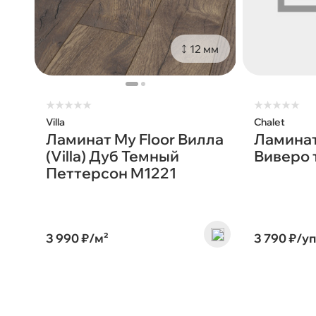
12 мм
★
★
★
★
★
★
★
★
★
★
Villa
Chalet
Ламинат My Floor Вилла
Ламинат
(Villa) Дуб Темный
Виверо
Петтерсон M1221
3 990 ₽/м²
3 790 ₽/у