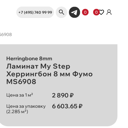
+7 (495) 740 99 99
0
0
S6908
Herringbone 8mm
Ламинат My Step
Херрингбон 8 мм Фумо
MS6908
2 890 ₽
Цена за 1 м²
6 603.65 ₽
Цена за упаковку
(2.285 м²)