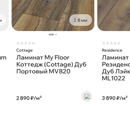
м
8 мм
★
★
★
★
★
★
★
★
★
★
Cottage
Residence
um
Ламинат My Floor
Ламинат 
Коттедж (Cottage) Дуб
Резиденс
Портовый MV820
Дуб Лэй
ML1022
2 890 ₽/м²
3 890 ₽/м²