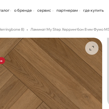
талог
о бренде
сервис
партнерам
где купить
Herringbone 8)
Ламинат My Step Херрингбон 8 мм Фумо M
ов