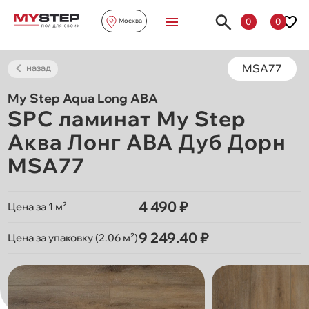
0
0
Москва
MSA77
назад
My Step Aqua Long ABA
SPC ламинат My Step
Аква Лонг ABA Дуб Дорн
MSA77
4 490 ₽
Цена за 1 м²
9 249.40 ₽
Цена за упаковку (2.06 м²)