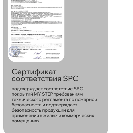
Сертификат
соответствия SPC
подтверждает соответствие SPC-
покрытий MY STEP требованиям
технического регламента по пожарной
безопасности и подтверждает
безопасность продукции для
применения в жилых и коммерческих
помещениях