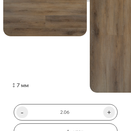
7 мм
-
+