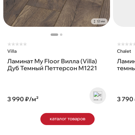
12 мм
★
★
★
★
★
★
★
★
★
Villa
Chalet
Ламинат My Floor Вилла (Villa)
Ламин
Дуб Темный Петтерсон M1221
темны
3 990 ₽/м²
3 790
каталог товаров