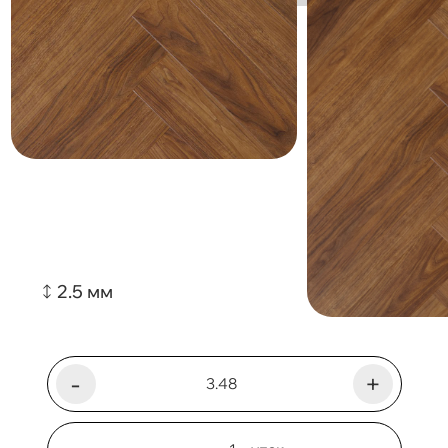
2.5 мм
-
+