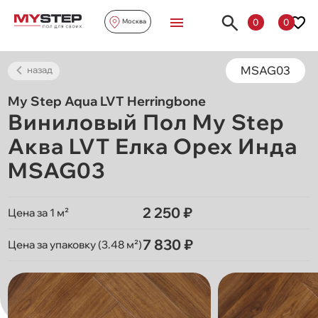
0
0
Москва
MSAG03
назад
My Step Aqua LVT Herringbone
Виниловый Пол My Step
Аква LVT Елка Орех Инда
MSAG03
2 250 ₽
Цена за 1 м²
7 830 ₽
Цена за упаковку (3.48 м²)