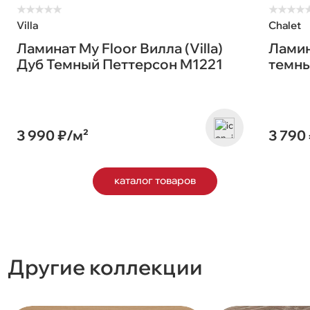
★
★
★
★
★
★
★
★
★
Villa
Chalet
Ламинат My Floor Вилла (Villa)
Ламин
Дуб Темный Петтерсон M1221
темны
3 990 ₽/м²
3 790
каталог товаров
Другие коллекции