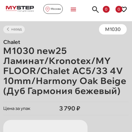
0
0
Москва
M1030
назад
Chalet
M1030 new25
Ламинат/Kronotex/MY
FLOOR/Chalet AC5/33 4V
10mm/Harmony Oak Beige
(Дуб Гармония бежевый)
3 790 ₽
Цена за упак