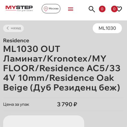
0
0
Москва
ML1030
назад
Residence
ML1030 OUT
Ламинат/Kronotex/MY
FLOOR/Residence AC5/33
4V 10mm/Residence Oak
Beige (Дуб Резиденц беж)
3 790 ₽
Цена за упак