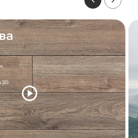
ва
и,
и 3D