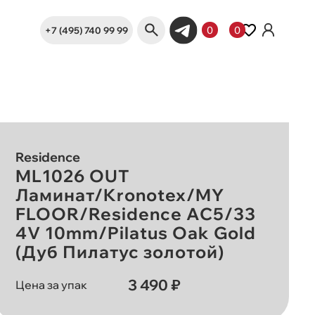
+7 (495) 740 99 99
0
0
Residence
ML1026 OUT
Ламинат/Kronotex/MY
FLOOR/Residence AC5/33
4V 10mm/Pilatus Oak Gold
(Дуб Пилатус золотой)
3 490 ₽
Цена за упак