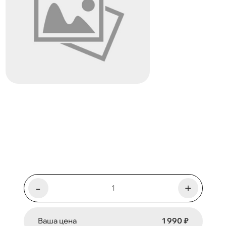
-
+
Ваша цена
1 990 ₽