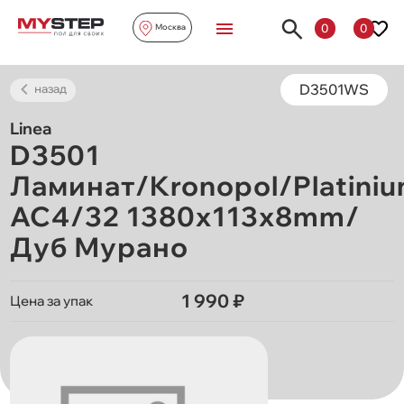
0
0
Москва
D3501WS
назад
Linea
D3501
Ламинат/Kronopol/Platiniu
AC4/32 1380х113х8mm/
Дуб Мурано
1 990 ₽
Цена за упак