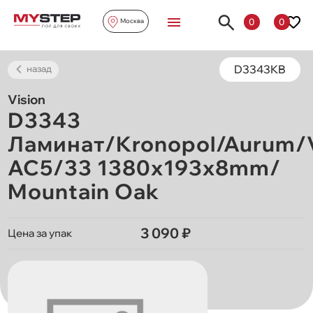
0
0
Москва
D3343KB
назад
Vision
D3343
Ламинат/Kronopol/Aurum/V
AC5/33 1380х193х8mm/
Mountain Oak
3 090 ₽
Цена за упак