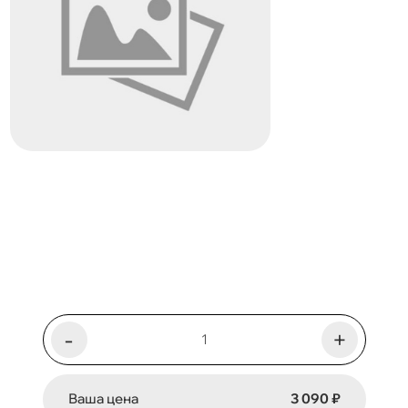
-
+
Ваша цена
3 090 ₽