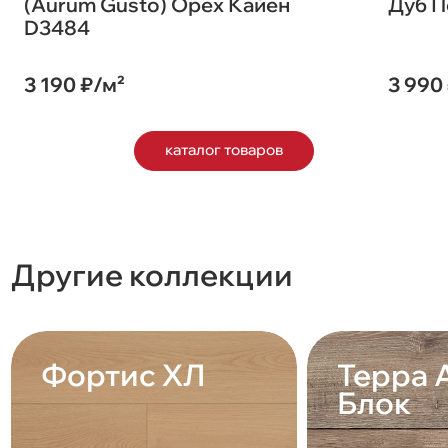
(Aurum Gusto) Орех Кайен
Дуб П
D3484
3 190 ₽/м²
3 990
каталог товаров
Другие коллекции
Фортис ХЛ
Терра 
Блок