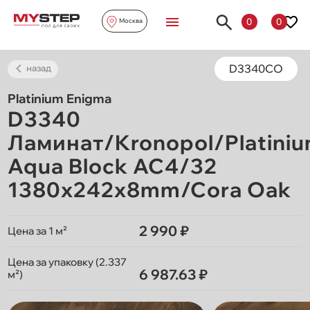
0
0
Москва
D3340CO
назад
Platinium Enigma
D3340
Ламинат/Kronopol/Platini
Aqua Block AC4/32
1380х242х8mm/Cora Oak
2 990 ₽
Цена за 1 м²
Цена за упаковку (2.337
6 987.63 ₽
м²)