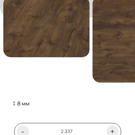
8 мм
-
+