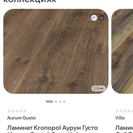
8 мм
★
★
★
★
★
★
★
★
★
Aurum Gusto
Villa
Ламинат Kronopol Аурум Густо
Ламина