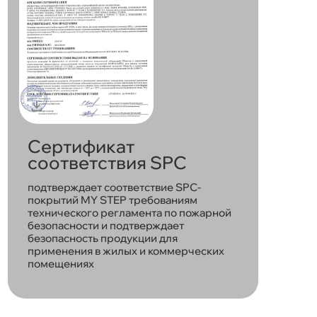
Сертификат
соответствия SPC
подтверждает соответствие SPC-
покрытий MY STEP требованиям
технического регламента по пожарной
безопасности и подтверждает
безопасность продукции для
применения в жилых и коммерческих
помещениях