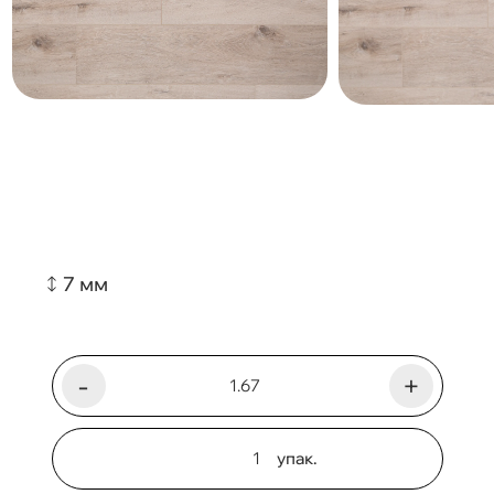
7 мм
-
+
упак.