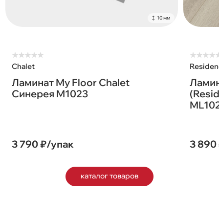
10 мм
★
★
★
★
★
★
★
★
★
Chalet
Residen
Ламинат My Floor Chalet
Ламин
Синерея M1023
(Resi
ML10
3 790 ₽/упак
3 890
каталог товаров