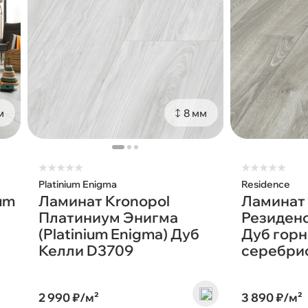
м
8 мм
★
★
★
★
★
★
★
★
★
★
Platinium Enigma
Residence
um
Ламинат Kronopol
Ламинат 
Платиниум Энигма
Резиденс
(Platinium Enigma) Дуб
Дуб гор
Келли D3709
серебри
2 990 ₽/м²
3 890 ₽/м²