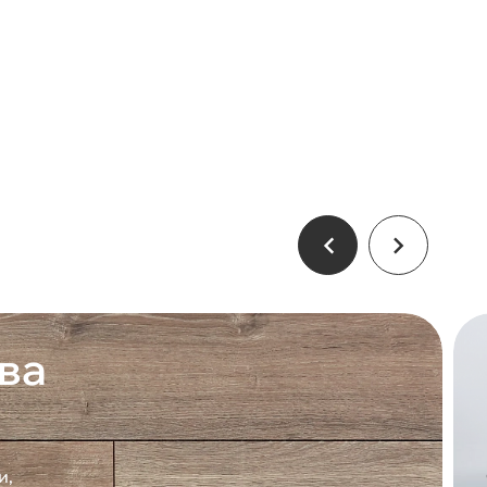
ва
и,