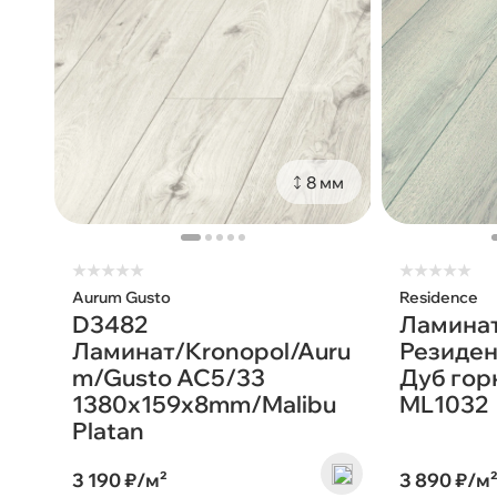
8 мм
★
★
★
★
★
★
★
★
★
★
Aurum Gusto
Residence
D3482
Ламинат
Ламинат/Kronopol/Auru
Резиден
m/Gusto AC5/33
Дуб гор
1380х159х8mm/Malibu
ML1032
Platan
3 190 ₽/м²
3 890 ₽/м