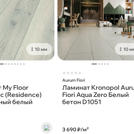
10 мм
10 м
★
★
★
★
★
Aurum Fiori
 My Floor
Ламинат Kronopol Aur
с (Residence)
Fiori Aqua Zero Белый
ный белый
бетон D1051
²
3 690 ₽/м²