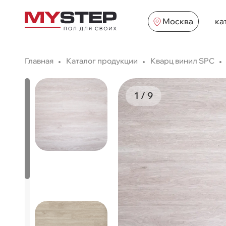
Москва
ка
Главная
Каталог продукции
Кварц винил SPC
1
/
9