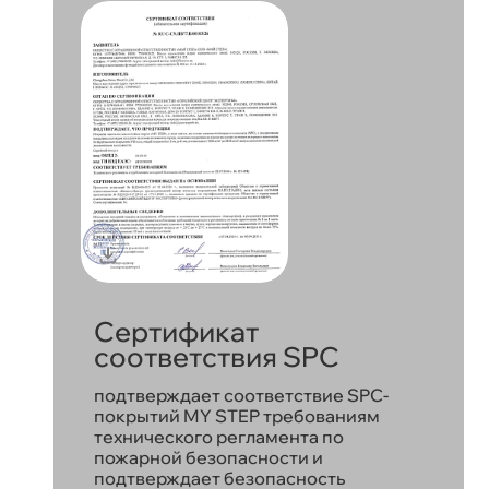
Сертификат
соответствия SPC
подтверждает соответствие SPC-
покрытий MY STEP требованиям
технического регламента по
пожарной безопасности и
подтверждает безопасность