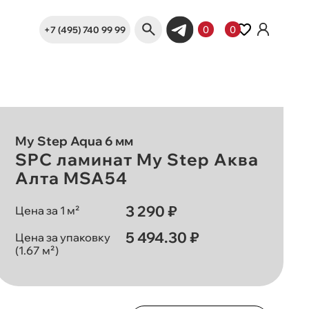
+7 (495) 740 99 99
0
0
My Step Aqua 6 мм
SPC ламинат My Step Аква
Алта MSA54
3 290 ₽
Цена за 1 м²
5 494.30 ₽
Цена за упаковку
(1.67 м²)