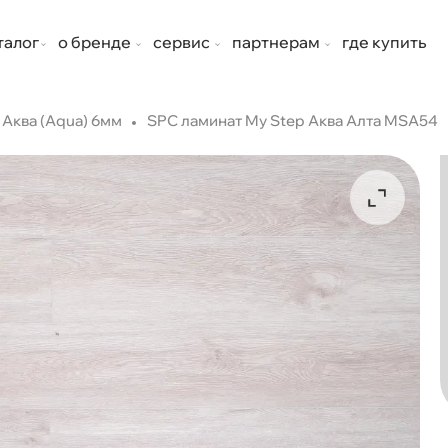
талог
о бренде
сервис
партнерам
где купить
Аква (Aqua) 6мм
SPC ламинат My Step Аква Алта MSA54