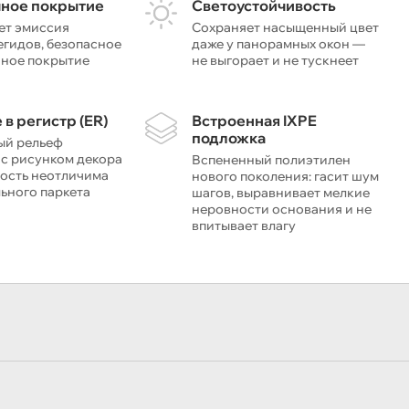
чное покрытие
Светоустойчивость
ет эмиссия
Сохраняет насыщенный цвет
гидов, безопасное
даже у панорамных окон —
чное покрытие
не выгорает и не тускнеет
 в регистр (ER)
Встроенная IXPE
подложка
ый рельеф
 с рисунком декора
Вспененный полиэтилен
ость неотличима
нового поколения: гасит шум
льного паркета
шагов, выравнивает мелкие
неровности основания и не
впитывает влагу