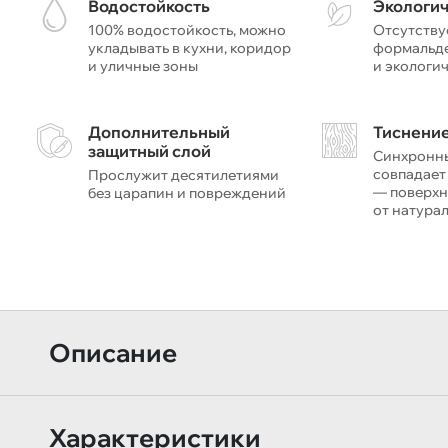
Водостойкость
Экологи
100% водостойкость, можно
Отсутству
укладывать в кухни, коридор
формальде
и уличные зоны
и экологи
Дополнительный
Тиснение
защитный слой
Синхронн
совпадает
Прослужит десятилетиями
— поверхн
без царапин и повреждений
от натура
Описание
Характеристики