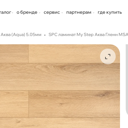
талог
о бренде
сервис
партнерам
где купить
Аква (Aqua) 5.05мм
SPC ламинат My Step Аква Гленн MS