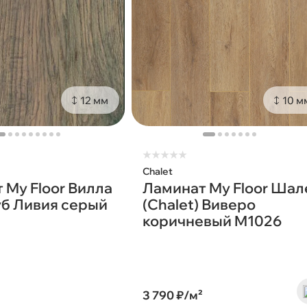
12 мм
10 м
★
★
★
★
★
Chalet
 My Floor Вилла
Ламинат My Floor Шал
Дуб Ливия серый
(Chalet) Виверо
коричневый M1026
²
3 790 ₽/м²