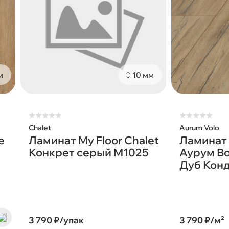
м
10 мм
★
★
★
★
★
★
★
★
★
★
Chalet
Aurum Volo
е
Ламинат My Floor Chalet
Ламинат 
Конкрет серый M1025
Аурум Во
Дуб Кон
3 790 ₽/упак
3 790 ₽/м²