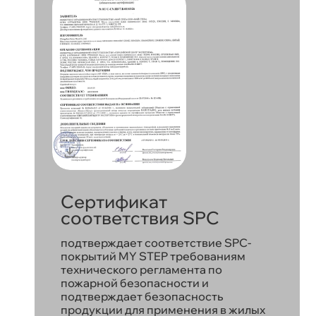
Сертификат
соответствия SPC
подтверждает соответствие SPC-
покрытий MY STEP требованиям
технического регламента по
пожарной безопасности и
подтверждает безопасность
продукции для применения в жилых