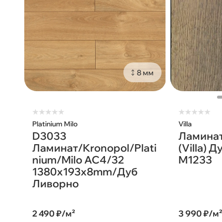
8 мм
★
★
★
★
★
★
★
★
★
★
Platinium Milo
Villa
D3033
Ламинат
Ламинат/Kronopol/Plati
(Villa) 
nium/Milo AC4/32
M1233
1380х193х8mm/Дуб
Ливорно
2 490 ₽/м²
3 990 ₽/м