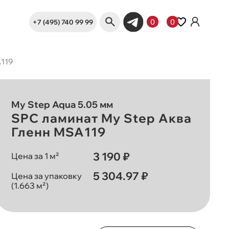
+7 (495) 740 99 99
0
0
A119
My Step Aqua 5.05 мм
SPC ламинат My Step Аква
Гленн MSA119
3 190 ₽
Цена за 1 м²
5 304.97 ₽
Цена за упаковку
(1.663 м²)