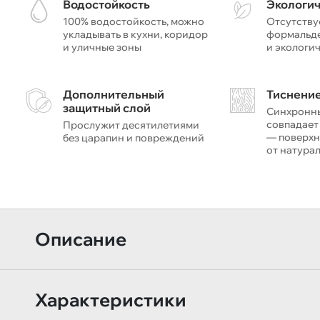
Водостойкость
Экологи
100% водостойкость, можно
Отсутству
укладывать в кухни, коридор
формальде
и уличные зоны
и экологи
Дополнительный
Тиснение
защитный слой
Синхронн
совпадает
Прослужит десятилетиями
— поверхн
без царапин и повреждений
от натура
Описание
Характеристики