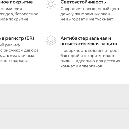
чное покрытие
Светоустойчивость
ет эмиссия
Сохраняет насыщенный цвет
гидов, безопасное
даже у панорамных окон —
чное покрытие
не выгорает и не тускнеет
 в регистр (ER)
Антибактериальная и
антистатическая защита
ый рельеф
 с рисунком декора
Поверхность подавляет рост
ость неотличима
бактерий и не притягивает
льного паркета
пыль — идеально для детских
комнат и аллергиков