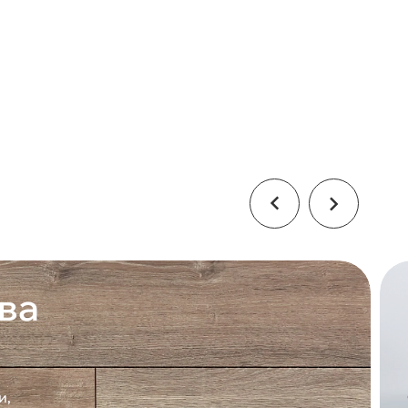
ва
и,