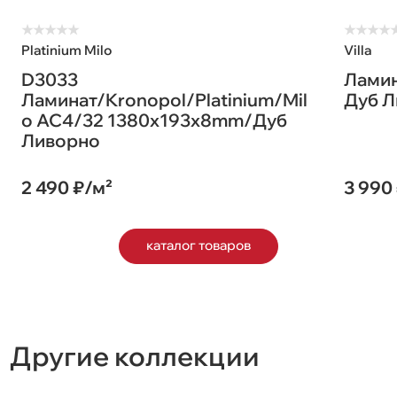
★
★
★
★
★
★
★
★
★
Platinium Milo
Villa
D3033
Ламина
Ламинат/Kronopol/Platinium/Mil
Дуб Л
o AC4/32 1380х193х8mm/Дуб
Ливорно
2 490 ₽/м²
3 990
каталог товаров
Другие коллекции