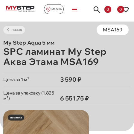
0
0
Москва
MSA169
назад
My Step Aqua 5 мм
SPC ламинат My Step
Аква Этама MSA169
3 590 ₽
Цена за 1 м²
Цена за упаковку (1.825
6 551.75 ₽
м²)
новинка