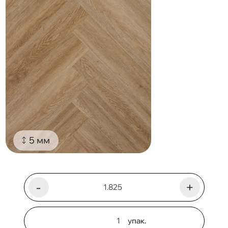
5 мм
-
+
упак.