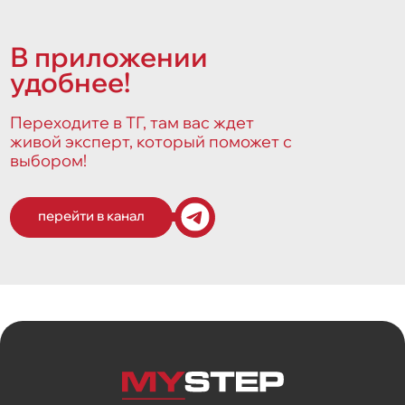
В приложении
удобнее!
Переходите в ТГ, там вас ждет
живой эксперт, который поможет с
выбором!
перейти в канал