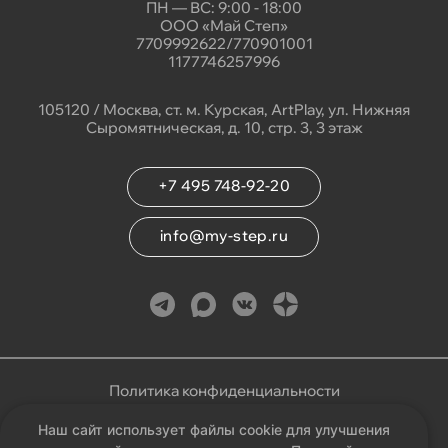
ПН — ВС: 9:00 - 18:00
ООО «Май Степ»
7709992622/770901001
1177746257996
105120 / Москва, ст. м. Курская, ArtPlay, ул. Нижняя
Сыромятническая, д. 10, стр. 3, 3 этаж
+7 495 748-92-20
info@my-step.ru
Политика конфиденциальности
Наш сайт использует файлы cookie для улучшения
Соглашение на обработку персональных данных