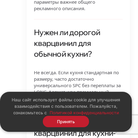
параметры важнее общего
рекламного описания.
Нужен ли дорогой
кварцвинил для
обычной кухни?
Не всегда. Если кухня стандартная по
размеру, часто достаточно
универсального SPC без переплаты за
LONG-формат или премиальный
верхний слой.
Наш сайт использует файлы cookie для улучшения
взаимодействия с пользователем. Пожалуйста,
ознакомьтесь с
Политикой конфиденциальности
Подходит ли
Принять
кварцвинил для кухни-