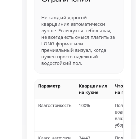
Не каждый дорогой
кварцвинил автоматически
лучше. Если кухня небольшая,
не всегда есть смысл платить за
LONG-формат или
премиальный визуал, когда
нужен просто надежный
водостойкий пол.
Параметр
Кварцвинил
Что это да
на кухне
на практи
Влагостойкость
100%
Пол не бои
воды и
влажной
уборки
Класс нагрузки
34/43
Подходит д