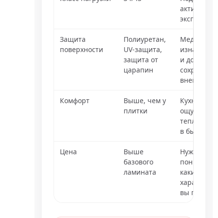
активной
эксплуата
Защита
Полиуретан,
Медленне
поверхности
UV-защита,
изнашивае
защита от
и дольше
царапин
сохраняет
внешний в
Комфорт
Выше, чем у
Кухня
плитки
ощущаетс
теплее и м
в быту
Цена
Выше
Нужно
базового
понимать, 
ламината
какие
характери
вы платит