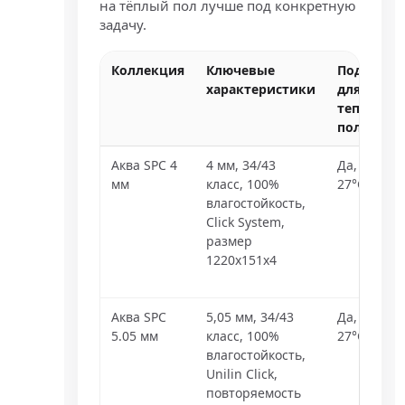
на тёплый пол лучше под конкретную
задачу.
Коллекция
Ключевые
Подходит
характеристики
для
теплого
пола
Аква SPC 4
4 мм, 34/43
Да, до
мм
класс, 100%
27°C
влагостойкость,
Click System,
размер
1220x151x4
Аква SPC
5,05 мм, 34/43
Да, до
5.05 мм
класс, 100%
27°C
влагостойкость,
Unilin Click,
повторяемость