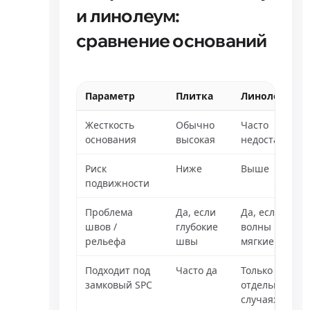
и линолеум:
сравнение оснований
Параметр
Плитка
Линолеум
Жесткость
Обычно
Часто
основания
высокая
недостаточна
Риск
Ниже
Выше
подвижности
Проблема
Да, если
Да, если
швов /
глубокие
волны и
рельефа
швы
мягкие зоны
Подходит под
Часто да
Только в
замковый SPC
отдельных
случаях