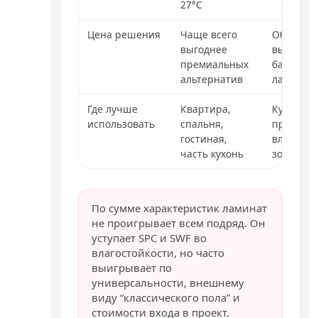
27°C
Цена решения
Чаще всего
Обычно
выгоднее
выше
премиальных
базового
альтернатив
ламинат
Где лучше
Квартира,
Кухня,
использовать
спальня,
прихожа
гостиная,
влажные
часть кухонь
зоны
По сумме характеристик ламинат
не проигрывает всем подряд. Он
уступает SPC и SWF во
влагостойкости, но часто
выигрывает по
универсальности, внешнему
виду “классического пола” и
стоимости входа в проект.