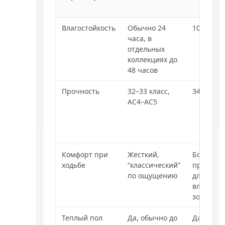
Влагостойкость
Обычно 24
100%
часа, в
отдельных
коллекциях до
48 часов
Прочность
32–33 класс,
34/43 кла
AC4–AC5
Комфорт при
Жесткий,
Более
ходьбе
“классический”
практич
по ощущению
для
влажных
зон
Теплый пол
Да, обычно до
Да, до 27