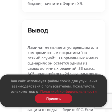
бюджет, начните с Фортис ХЛ.
Вывод
Ламинат не является устаревшим или
компромиссным покрытием “на
всякий случай”. В нормальных жилых
сценариях он остается одним из
самых логичных решений: 33 класс,
AC5, водостойкость 24 часа, замковые
системы и гарантия до 30 лет
Наш сайт использует файлы cookie для улучшения
закрывают потребности большинства
взаимодействия с пользователем. Пожалуйста,
квартир.
ознакомьтесь с
Политикой конфиденциальности
Но выбор становится другим, когда
Принять
меняется задача. Если нужна полная
защита от воды — берите SPC. Если