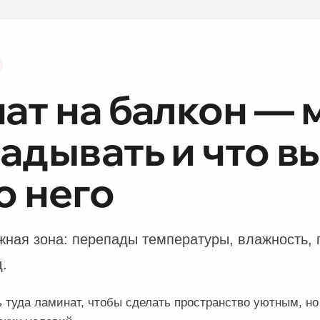
ат на балкон —
ладывать и что в
о него
жная зона: перепады температуры, влажность, 
.
ь туда ламинат, чтобы сделать пространство уютным, н