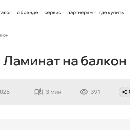
талог
о бренде
сервис
партнерам
где купить
лкон
Ламинат на балкон
2025
3 мин
391