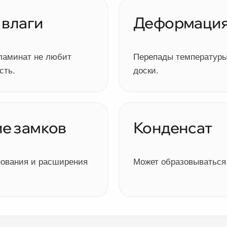
 влаги
Деформаци
ламинат не любит
Перепады температуры
сть.
доски.
е замков
Конденсат
нования и расширения
Может образовываться