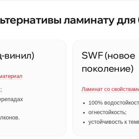
ьтернативы ламинату для
ц-винил)
SWF (новое
поколение)
материал
Ламинат со свойствам
;
ерепадах
100% водостойкост
огнестойкость;
лконов.
устойчивость к тем