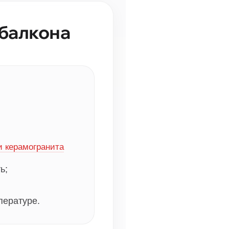
 балкона
и керамогранита
ь;
пературе.