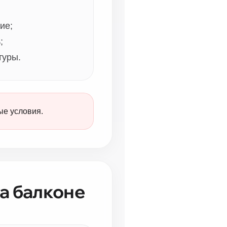
ие;
;
туры.
ые условия.
а балконе