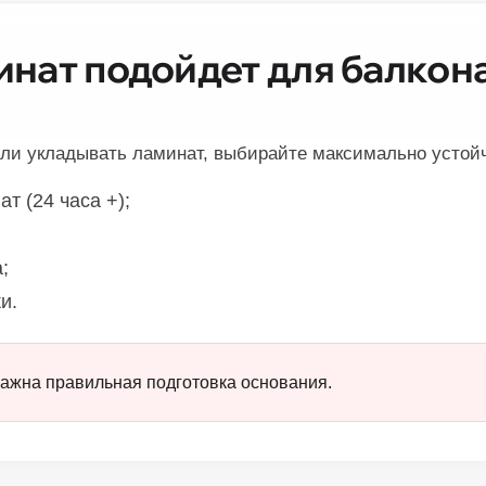
инат подойдет для балкон
или укладывать ламинат, выбирайте максимально устой
т (24 часа +);
;
и.
важна правильная подготовка основания.