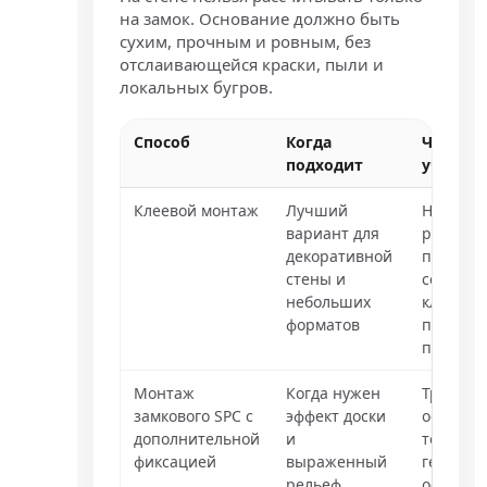
на замок. Основание должно быть
сухим, прочным и ровным, без
отслаивающейся краски, пыли и
локальных бугров.
Способ
Когда
Что
подходит
учитыв
Клеевой монтаж
Лучший
Нужна
вариант для
ровная
декоративной
плоскост
стены и
совмес
небольших
клей и
форматов
прикатк
пустот
Монтаж
Когда нужен
Требует
замкового SPC с
эффект доски
особенн
дополнительной
и
точная
фиксацией
выраженный
геометр
рельеф
основан