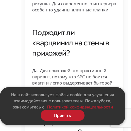
рисунка. Для современного интерьера
особенно удачны длинные планки.
Подходит ли
кварцвинил на стены в
прихожей?
Да. Для прихожей это практичный
вариант, потому что SPC не боится
влаги и легко выдерживает бытовой
контакт со стеной.
Наш сайт использует файлы cookie для улучшения
взаимодействия с пользователем. Пожалуйста,
ознакомьтесь с
Политикой конфиденциальности
Можно ли использовать
Принять
кварцвинил на стене за