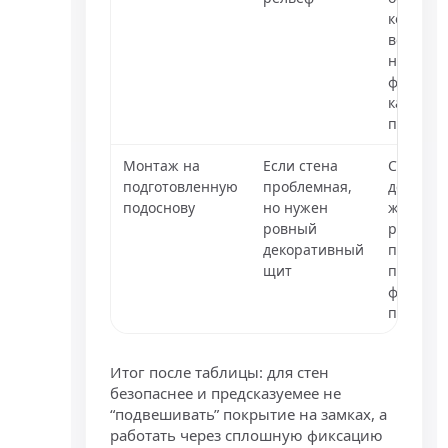
контрол
веса и
надежн
фиксаци
каждой
планки
Монтаж на
Если стена
Сначала
подготовленную
проблемная,
делают
подоснову
но нужен
жесткую
ровный
ровную
декоративный
плоскост
щит
потом
фиксир
покрыти
Итог после таблицы: для стен
безопаснее и предсказуемее не
“подвешивать” покрытие на замках, а
работать через сплошную фиксацию