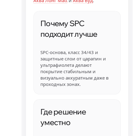
Аква Лонг Matt
и
Аква Вуд
.
Почему SPC
подходит лучше
SPC-основа, класс 34/43 и
защитные слои от царапин и
ультрафиолета делают
покрытие стабильным и
визуально аккуратным даже в
проходных зонах.
Где решение
уместно