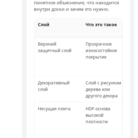
понятное объяснение, что находится
внутри доски и зачем это нужно.
Слой
Что это такое
За 
отв
Верхний
Прозрачное
Защ
защитный слой
износостойкое
ист
покрытие
цар
быт
наг
Декоративный
Слой с рисунком
Фор
слой
дерева или
вне
другого декора
пол
Несущая плита
HDF-основа
Даё
высокой
жёст
плотности
дер
замо
влия