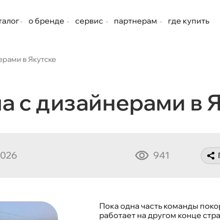
талог
о бренде
сервис
партнерам
где купить
ерами в Якутске
а с дизайнерами в 
2026
941
Пока одна часть команды поко
работает на другом конце стр