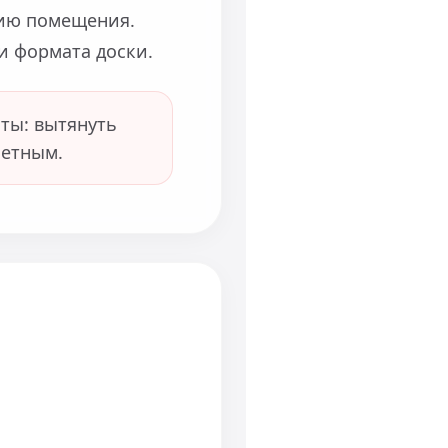
рию помещения.
и формата доски.
ты: вытянуть
метным.