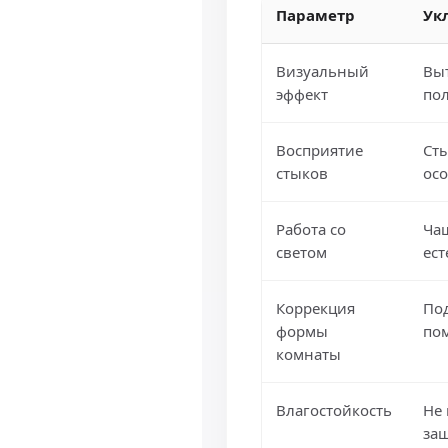
Параметр
Ук
Визуальный
Вы
эффект
по
Восприятие
Ст
стыков
осо
Работа со
Чащ
светом
ес
Коррекция
По
формы
по
комнаты
Влагостойкость
Не 
за