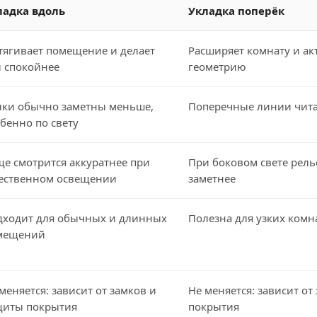
ладка вдоль
Укладка поперёк
тягивает помещение и делает
Расширяет комнату и ак
л спокойнее
геометрию
ыки обычно заметны меньше,
Поперечные линии чита
бенно по свету
е смотрится аккуратнее при
При боковом свете рель
тественном освещении
заметнее
дходит для обычных и длинных
Полезна для узких комн
мещений
меняется: зависит от замков и
Не меняется: зависит от
щиты покрытия
покрытия