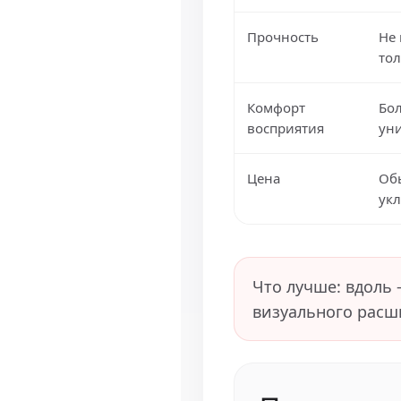
Прочность
Не 
то
Комфорт
Бо
восприятия
ун
Цена
Обы
укл
Что лучше: вдоль 
визуального расш