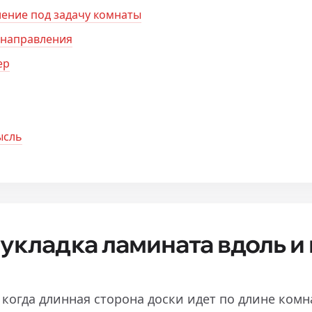
ление под задачу комнаты
 направления
ep
ысль
 укладка ламината вдоль и
 когда длинная сторона доски идет по длине комн