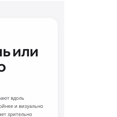
ь или
о
вают вдоль
койнее и визуально
ает зрительно