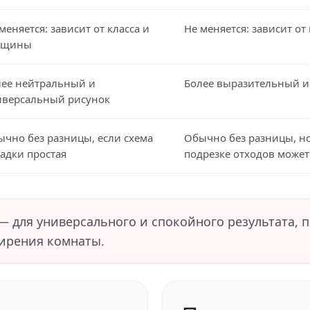
меняется: зависит от класса и
Не меняется: зависит от
лщины
лее нейтральный и
Более выразительный и
иверсальный рисунок
чно без разницы, если схема
Обычно без разницы, н
адки простая
подрезке отходов може
— для универсального и спокойного результата, 
ирения комнаты.