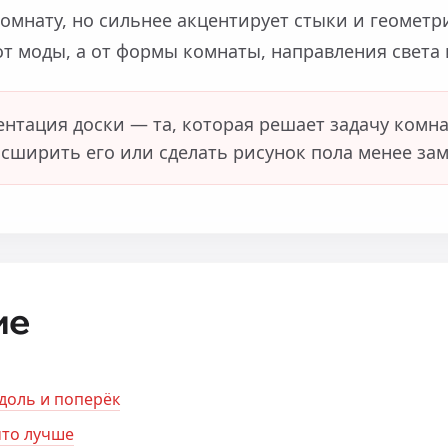
омнату, но сильнее акцентирует стыки и геомет
от моды, а от формы комнаты, направления света 
нтация доски — та, которая решает задачу комна
асширить его или сделать рисунок пола менее за
ие
вдоль и поперёк
что лучше