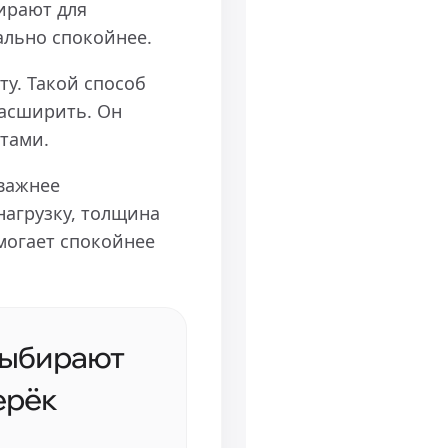
ирают для
ально спокойнее.
ту. Такой способ
расширить. Он
тами.
 важнее
нагрузку, толщина
омогает спокойнее
выбирают
ерёк