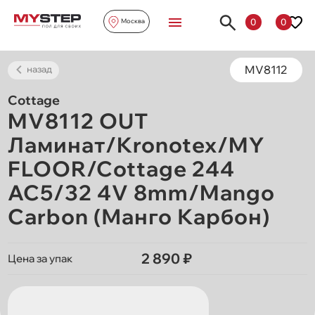
0
0
Москва
MV8112
назад
Cottage
MV8112 OUT
Ламинат/Kronotex/MY
FLOOR/Cottage 244
AC5/32 4V 8mm/Mango
Carbon (Манго Карбон)
2 890 ₽
Цена за упак