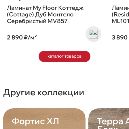
Ламинат My Floor Коттедж
Ламин
(Cottage) Дуб Монтело
(Resi
Серебристый MV857
ML10
2 890 ₽/м²
3 890
каталог товаров
Другие коллекции
Фортис ХЛ
Терра 