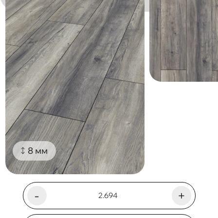
8 мм
-
+