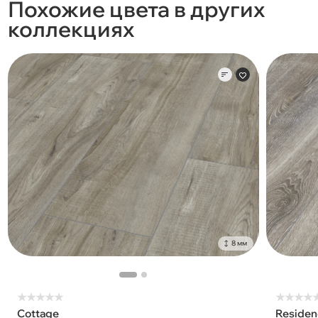
Похожие цвета в других
коллекциях
8 мм
★
★
★
★
★
★
★
★
★
Cottage
Residen