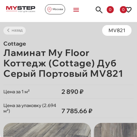
0
0
Москва
MV821
назад
Cottage
Ламинат My Floor
Коттедж (Cottage) Дуб
Серый Портовый MV821
2 890 ₽
Цена за 1 м²
Цена за упаковку (2.694
7 785.66 ₽
м²)