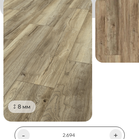
8 мм
-
+