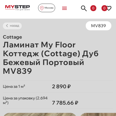
0
0
Москва
MV839
назад
Cottage
Ламинат My Floor
Коттедж (Cottage) Дуб
Бежевый Портовый
MV839
2 890 ₽
Цена за 1 м²
Цена за упаковку (2.694
7 785.66 ₽
м²)