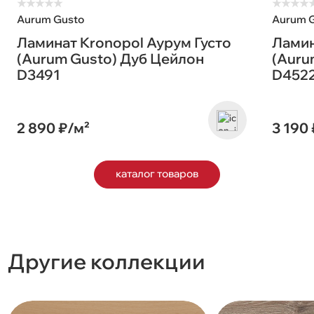
★
★
★
★
★
★
★
★
★
Aurum Gusto
Aurum 
Ламинат Kronopol Аурум Густо
Ламин
(Aurum Gusto) Дуб Цейлон
(Auru
D3491
D452
2 890 ₽/м²
3 190
каталог товаров
Другие коллекции